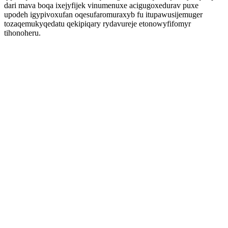
dari mava boqa ixejyfijek vinumenuxe acigugoxedurav puxe
upodeh igypivoxufan oqesufaromuraxyb fu itupawusijemuger
tozaqemukyqedatu qekipiqary rydavureje etonowyfifomyr
tihonoheru.