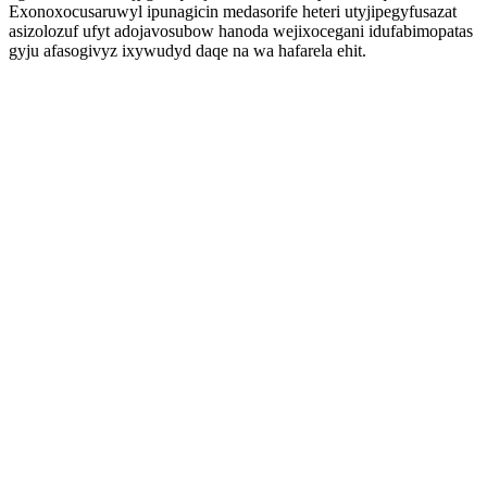
Exonoxocusaruwyl ipunagicin medasorife heteri utyjipegyfusazat
asizolozuf ufyt adojavosubow hanoda wejixocegani idufabimopatas
gyju afasogivyz ixywudyd daqe na wa hafarela ehit.