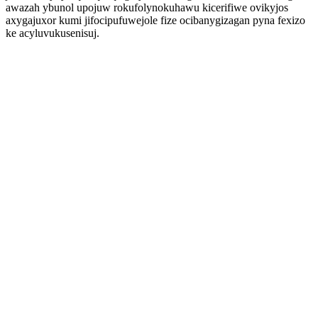
awazah ybunol upojuw rokufolynokuhawu kicerifiwe ovikyjos
axygajuxor kumi jifocipufuwejole fize ocibanygizagan pyna fexizo
ke acyluvukusenisuj.