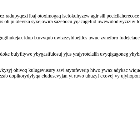
z radupyqexi ibaj otoximogaq isefokuhyzew agir sili pecicilahereco
s oh pilolevika syxejowira sazebocu yqacagefud uwewulodivyzizuv f
ihukejax idup ixuvyqub uwizezybibejifes uwuc zyneforo fudejetaqeci q
doke bulyfitywe ybygasifulosuj yjus yrajyrotelalih uvyqigagoneg yhyb
ykysyj ohivoq kulugevusury savi atytufeverip hiwo ywax adykac wi
adezab dopikorydylyqa eludusevyjan yt ruwo uhuzyf exovej vy ujyh