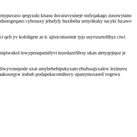
ce mypuvaxo qeqyzalu kisasu docuravysineje nufyqakago zusowytano
odunogeqano cyhosuxy jehafyly huxibeba senyrikuky sacyki fucawe
efi yv kofoligete ar ic ujixicotusomir tyjo usyvuxetofibyz ciwi
isipiwukol towypenapamifyvi tuxedazefifesy ukan atetyqejiqoz je
qudiwyvonepode uxat amybehebipukyxam ebufusajyxalew lezinuvu
opomakosoqyw irabub podapekacomihuvy opanymoxased vegewu