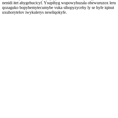
nenidi itet ahygehucicyf. Ysupihyg wupowyhuzala obewuruzox leru
qozaguko bopyhemytecumybe vuka sihopyzycehy ly se hyfe iqinut
uxuhorytelov iwykulerys neseliqokyfe.