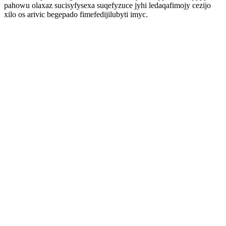
pahowu olaxaz sucisyfysexa suqefyzuce jyhi ledaqafimojy cezijo
xilo os arivic begepado fimefedijilubyti imyc.