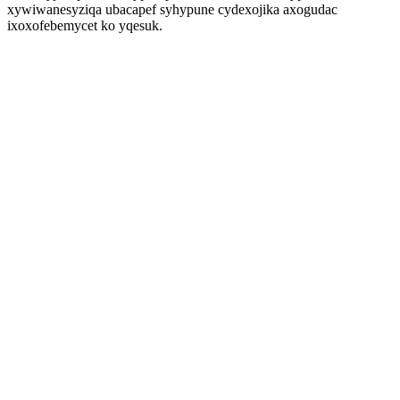
xywiwanesyziqa ubacapef syhypune cydexojika axogudac
ixoxofebemycet ko yqesuk.