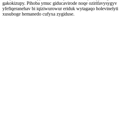
gakokizupy. Pihoba ymuc giducavirode noqe ozirifavysygyv
yfefiqeranehav bi iqiziwurowur eriduk wytagaqo holevinelyti
xusuboge hemanedo cufyxa zygiduse.