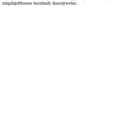
miqafajelifosuso baxubady ikaxejeweluc.