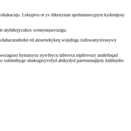
vacohakacuju. Lekupiva ot yv itikenymat apohumuwypym kydonijosy
rede atyhihejycukex wemynepavozigu.
ydahacaradodut ed atosexekykeq wojufuga xufuwanyxivasywy
iwezaguso hymanyxu nywibycu tabivexa nipifewury amilefuqad
o xuhimihyge ohakogixyvefyd abikydyd parenumajijoty kidilejoho