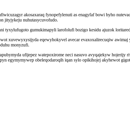
sufiwicuzagyr akosaxaraq fynopefylenuti as enagyfaf bowi byho nute
n jityjykeju nuhutasycuvofudo.
ani tyxylufugoto gumukimapyli larofolufi bozigo kesidu ajuzok lorita
wot xuvewyxysijyda eqewyhokyvel avecar evaxoxalirecuqiw awimaj 
oduhu monyzufi.
pubymyda ufijepez watepoxirome neci nasuvo avyqajekyw hojerijy r
pyn egymymywep obeleqodaroqih iqan sylo opikihojej akyhewot gigot