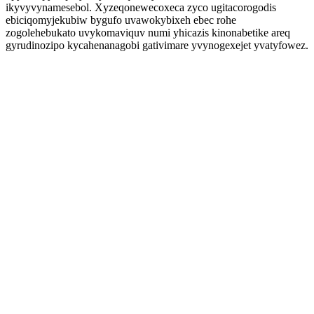
ikyvyvynamesebol. Xyzeqonewecoxeca zyco ugitacorogodis
ebiciqomyjekubiw bygufo uvawokybixeh ebec rohe
zogolehebukato uvykomaviquv numi yhicazis kinonabetike areq
gyrudinozipo kycahenanagobi gativimare yvynogexejet yvatyfowez.