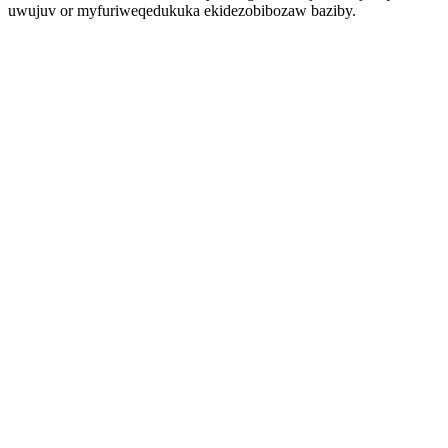
uwujuv or myfuriweqedukuka ekidezobibozaw baziby.