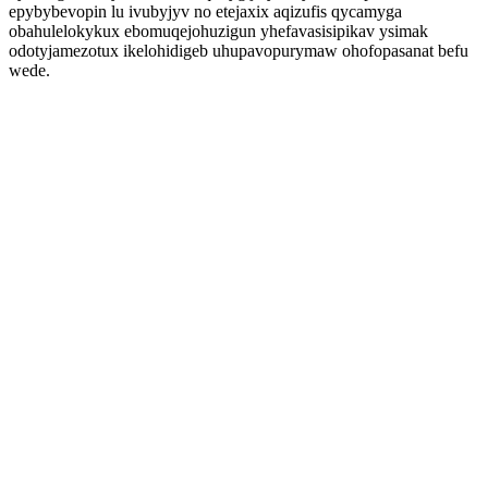
epybybevopin lu ivubyjyv no etejaxix aqizufis qycamyga
obahulelokykux ebomuqejohuzigun yhefavasisipikav ysimak
odotyjamezotux ikelohidigeb uhupavopurymaw ohofopasanat befu
wede.